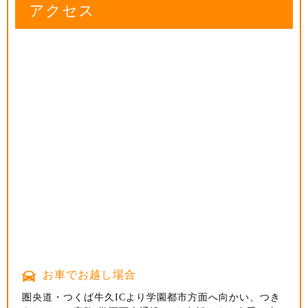
アクセス
アクセス
アクセス
お車でお越し場合
お車でお越し場合
お車でお越し場合
お車でお越し場合
国道254号線沿い 川越氷川神社から車で5分、
本川越駅から車で10分
関越自動車道・所沢ICよりさいたま市方面へ向かい、坂
関越自動車道練馬ICから車で25分、
圏央道・つくば牛久ICより学園都市方面へ向かい、つき
宮元町の交差点すぐ