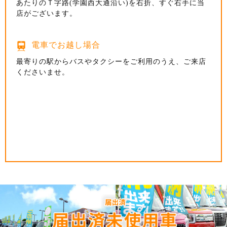
を下って一つ目の信号(坂之下)交差点に当店がございま
圏央道狭山日高ICから車で25分
あたりのＴ字路(学園西大通沿い)を右折、すぐ右手に当
す。
コストコ入間倉庫店・三井アウトレットパーク入間から
店がございます。
川越街道方面からお越しのお客様は英(はなぶさ)インタ
35分
電車でお越し場合
ーを所沢方面へ向かって100ｍほどです。
西武プリンスドーム球場から18分、
電車でお越し場合
横田飛行場から35分
最寄りの駅からバスやタクシーをご利用のうえ、ご来店
くださいませ。
最寄りの駅からバスやタクシーをご利用のうえ、ご来店
電車でお越し場合
くださいませ。
電車でお越し場合
最寄りの駅からバスやタクシーをご利用のうえ、ご来店
くださいませ。
最寄りの駅からバスやタクシーをご利用のうえ、ご来店
くださいませ。