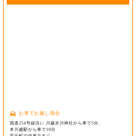
アクセス
アクセス
アクセス
お車でお越し場合
お車でお越し場合
お車でお越し場合
お車でお越し場合
国道254号線沿い 川越氷川神社から車で5分、
本川越駅から車で10分
関越自動車道・所沢ICよりさいたま市方面へ向かい、坂
関越自動車道練馬ICから車で25分、
圏央道・つくば牛久ICより学園都市方面へ向かい、つき
宮元町の交差点すぐ