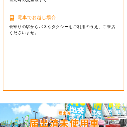
を下って一つ目の信号(坂之下)交差点に当店がございま
圏央道狭山日高ICから車で25分
あたりのＴ字路(学園西大通沿い)を右折、すぐ右手に当
す。
コストコ入間倉庫店・三井アウトレットパーク入間から
店がございます。
川越街道方面からお越しのお客様は英(はなぶさ)インタ
35分
電車でお越し場合
ーを所沢方面へ向かって100ｍほどです。
西武プリンスドーム球場から18分、
電車でお越し場合
横田飛行場から35分
最寄りの駅からバスやタクシーをご利用のうえ、ご来店
くださいませ。
最寄りの駅からバスやタクシーをご利用のうえ、ご来店
電車でお越し場合
くださいませ。
電車でお越し場合
最寄りの駅からバスやタクシーをご利用のうえ、ご来店
くださいませ。
最寄りの駅からバスやタクシーをご利用のうえ、ご来店
くださいませ。