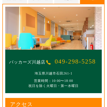
パッカーズ所沢新座店
パッカーズ狭山ヶ丘店
パッカーズつくば店
049-298-5258
パッカーズ川越店
04-2951-6233
04-2968-7670
029-836-8851
埼玉県川越市石田261-1
埼玉県所沢市東狭山ヶ丘5-2718-2
茨城県つくば市稲岡730-10
埼玉県所沢市坂之下17-1
営業時間：10:00〜18:00
祝日を除く火曜日・第一水曜日
営業時間：10:00〜18:00
営業時間：10:00〜18:00
営業時間：10:00〜18:00
祝日を除く火曜日・第一水曜日
祝日を除く火曜日・第一水曜日
祝日を除く火曜日・第一水曜日
アクセス